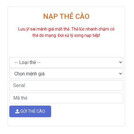
NẠP THẺ CÀO
Lưu ý! sai mệnh giá mất thẻ. Thẻ lúc nhanh chậm có
thẻ do mạng. Đợi xứ lý xong nạp tiếp!
GỬI THẺ CÀO