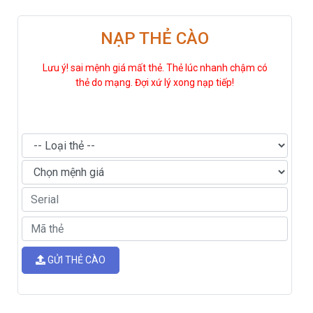
NẠP THẺ CÀO
Lưu ý! sai mệnh giá mất thẻ. Thẻ lúc nhanh chậm có
thẻ do mạng. Đợi xứ lý xong nạp tiếp!
GỬI THẺ CÀO