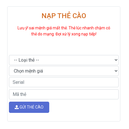
NẠP THẺ CÀO
Lưu ý! sai mệnh giá mất thẻ. Thẻ lúc nhanh chậm có
thẻ do mạng. Đợi xứ lý xong nạp tiếp!
GỬI THẺ CÀO