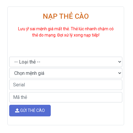
NẠP THẺ CÀO
Lưu ý! sai mệnh giá mất thẻ. Thẻ lúc nhanh chậm có
thẻ do mạng. Đợi xứ lý xong nạp tiếp!
GỬI THẺ CÀO