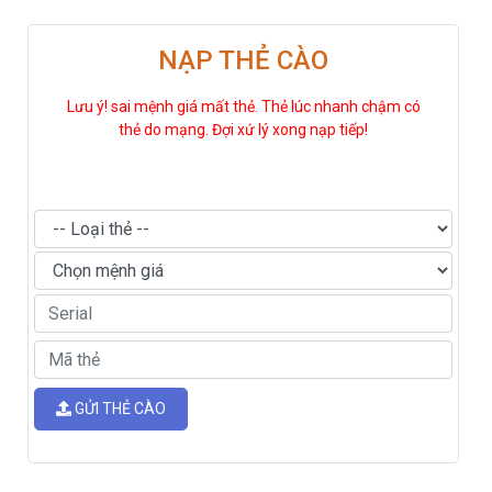
NẠP THẺ CÀO
Lưu ý! sai mệnh giá mất thẻ. Thẻ lúc nhanh chậm có
thẻ do mạng. Đợi xứ lý xong nạp tiếp!
GỬI THẺ CÀO