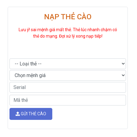
NẠP THẺ CÀO
Lưu ý! sai mệnh giá mất thẻ. Thẻ lúc nhanh chậm có
thẻ do mạng. Đợi xứ lý xong nạp tiếp!
GỬI THẺ CÀO